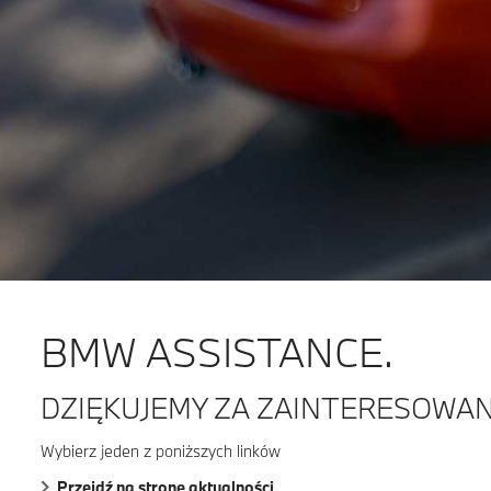
BMW ASSISTANCE.
DZIĘKUJEMY ZA ZAINTERESOWAN
Wybierz jeden z poniższych linków
Przejdź na stronę aktualności