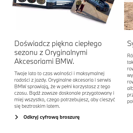
Doświadcz piękna ciepłego
S
sezonu z Oryginalnymi
Ró
Akcesoriami BMW.
ta
ro
Twoje lato to czas wolności i maksymalnej
wy
radości z jazdy. Oryginalne akcesoria i serwis
ro
BMW sprawiają, że w pełni korzystasz z tego
al
czasu. Bądź zawsze doskonale przygotowany i
pr
miej wszystko, czego potrzebujesz, aby cieszyć
po
się beztroskim latem.
Odkryj cyfrową broszurę