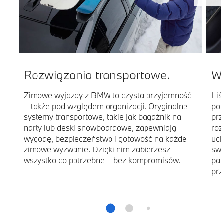
Rozwiązania transportowe.
W
Zimowe wyjazdy z BMW to czysta przyjemność
Li
– także pod względem organizacji. Oryginalne
po
systemy transportowe, takie jak bagażnik na
pr
narty lub deski snowboardowe, zapewniają
ro
wygodę, bezpieczeństwo i gotowość na każde
uc
zimowe wyzwanie. Dzięki nim zabierzesz
sw
wszystko co potrzebne – bez kompromisów.
pa
pr