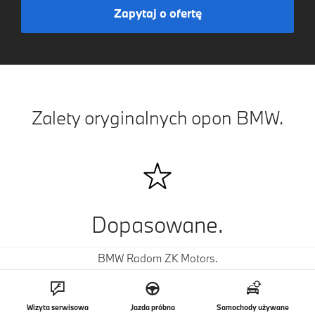
Zapytaj o ofertę
Zalety oryginalnych opon BMW.
Dopasowane.
BMW Radom ZK Motors.
Opony z gwiazdką zapewniają optymalną dynamikę
jazdy i podkreślają wygląd każdego modelu BMW.
Wizyta serwisowa
Jazda próbna
Samochody używane