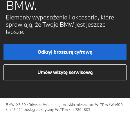
BMW.
Elementy wyposażenia i akcesoria, które
sprawiają, że Twoje BMW jest jeszcze
lepsze.
Odkryj broszurę cyfrową
Umów wizytę serwisową
BMW iX3 50 xDrive: zużycie energii w cyklu mieszanym WLTP w kWh/100
km: 17–15,1; zasięg elektryczny, WLTP w km: 720–805