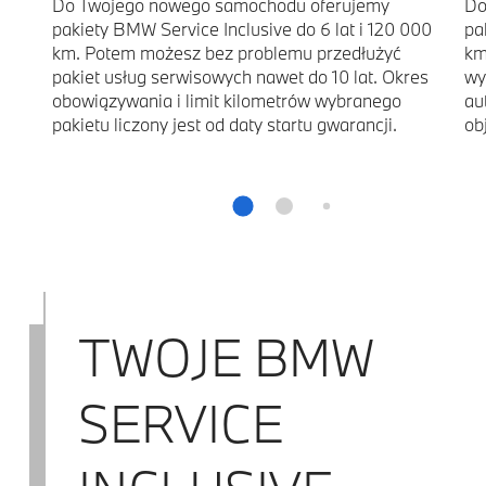
Do Twojego nowego samochodu oferujemy
Do
pakiety BMW Service Inclusive do 6 lat i 120 000
pa
km. Potem możesz bez problemu przedłużyć
km
pakiet usług serwisowych nawet do 10 lat. Okres
wy
obowiązywania i limit kilometrów wybranego
au
pakietu liczony jest od daty startu gwarancji.
ob
TWOJE BMW
SERVICE