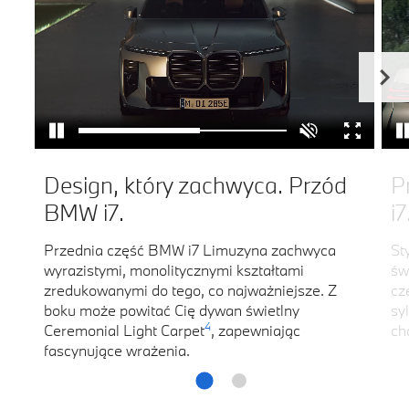
Design, który zachwyca. Przód
P
BMW i7.
i7
Przednia część BMW i7 Limuzyna zachwyca
St
wyrazistymi, monolitycznymi kształtami
św
zredukowanymi do tego, co najważniejsze. Z
cz
boku może powitać Cię dywan świetlny
sy
4
Ceremonial Light Carpet
, zapewniając
ch
fascynujące wrażenia.