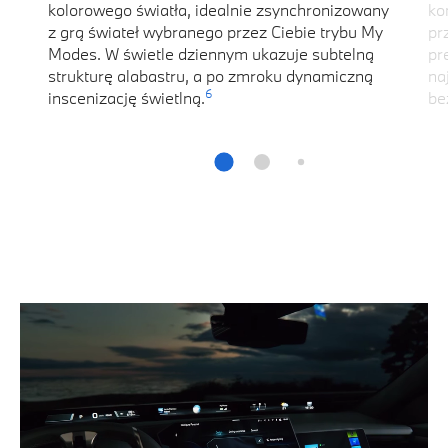
kolorowego światła, idealnie zsynchronizowany
ko
z grą świateł wybranego przez Ciebie trybu My
pr
Modes. W świetle dziennym ukazuje subtelną
pr
strukturę alabastru, a po zmroku dynamiczną
na
6
inscenizację świetlną.
be