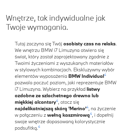
Wnętrze, tak indywidualne jak
Twoje wymagania.
Tutaj zaczyna się Twój
osobisty czas na relaks
.
We wnętrzu BMW i7 Limuzyna otwiera się
świat, który został zaprojektowany zgodnie z
Twoimi życzeniami z wyszukanych materiałów
w stylowych kombinacjach. Ekskluzywny wybór
4
elementów wyposażenia
BMW Individual
pozwala poczuć poziom, jaki reprezentuje BMW
i7 Limuzyna. Wybierz na przykład
listwy
ozdobne ze szlachetnego drewna lub
4
miękkiej alcantary
, otocz się
4
najdelikatniejszą skórą 'Merino'
, na życzenie
4
w połączeniu z
wełną kaszmirową
, i dopełnij
swoje wnętrze dopasowaną kolorystycznie
4
podsufitką.