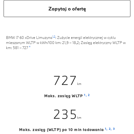
1
1
Zapytaj o ofertę
2
2
3
3
1,
2
BMW i7 60 xDrive Limuzyna
: Zużycie energii elektrycznej w cyklu
4
4
mieszanym WLTP w kWh/100 km: 21,9 – 18,2; Zasięg elektryczny WLTP w
0
*
km: 581 – 727
0
5
0
5
1
1
6
1
6
2
0
2
7
2
7
3
km
0
1
3
8
3
8
0
4
1,
2
Maks. zasięg WLTP
1
2
4
9
4
9
1
5
2
3
5
5
km
2
6
3
4
6
6
1,
2,
3
Maks. zasięg (WLTP) po 10 min ładowania