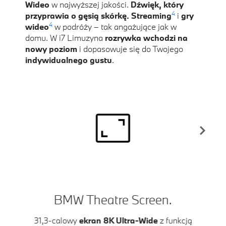
Wideo
w najwyższej jakości.
Dźwięk, który
4
przyprawia o gęsią skórkę. Streaming
i
gry
4
wideo
w podróży – tak angażujące jak w
domu. W i7 Limuzyna
rozrywka wchodzi na
nowy poziom
i dopasowuje się do Twojego
indywidualnego gustu
.
BMW Theatre Screen.
D
31,3-calowy
ekran 8K Ultra-Wide
z funkcją