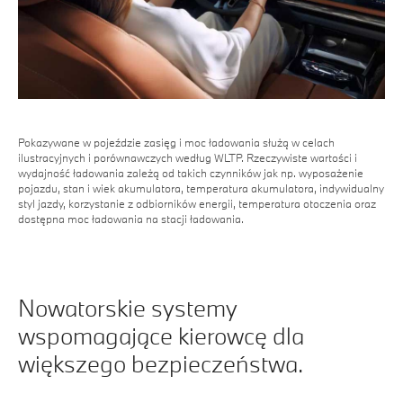
Pokazywane w pojeździe zasięg i moc ładowania służą w celach
ilustracyjnych i porównawczych według WLTP. Rzeczywiste wartości i
wydajność ładowania zależą od takich czynników jak np. wyposażenie
pojazdu, stan i wiek akumulatora, temperatura akumulatora, indywidualny
styl jazdy, korzystanie z odbiorników energii, temperatura otoczenia oraz
dostępna moc ładowania na stacji ładowania.
Nowatorskie systemy
wspomagające kierowcę dla
większego bezpieczeństwa.