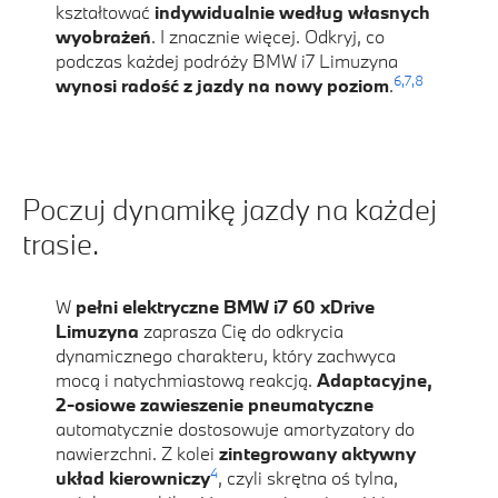
kształtować
indywidualnie według własnych
wyobrażeń
. I znacznie więcej. Odkryj, co
podczas każdej podróży BMW i7 Limuzyna
6,
7,
8
wynosi radość z jazdy na nowy poziom
.
Poczuj dynamikę jazdy na każdej
trasie.
W
pełni elektryczne BMW i7 60 xDrive
Limuzyna
zaprasza Cię do odkrycia
dynamicznego charakteru, który zachwyca
mocą i natychmiastową reakcją.
Adaptacyjne,
2-osiowe zawieszenie pneumatyczne
automatycznie dostosowuje amortyzatory do
nawierzchni. Z kolei
zintegrowany aktywny
4
układ kierowniczy
, czyli skrętna oś tylna,