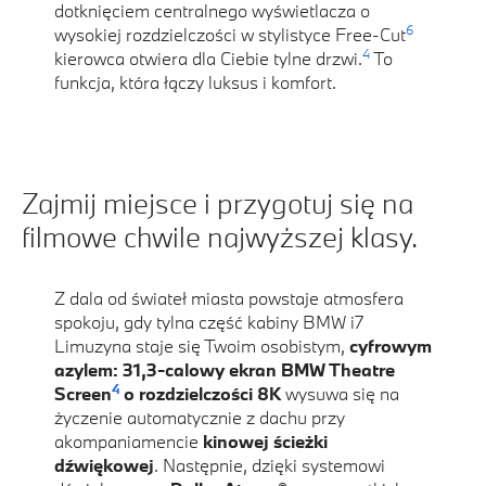
dotknięciem centralnego wyświetlacza o
6
wysokiej rozdzielczości w stylistyce Free-Cut
4
kierowca otwiera dla Ciebie tylne drzwi.
To
funkcja, która łączy luksus i komfort.
Zajmij miejsce i przygotuj się na
filmowe chwile najwyższej klasy.
Z dala od świateł miasta powstaje atmosfera
spokoju, gdy tylna część kabiny BMW i7
Limuzyna staje się Twoim osobistym,
cyfrowym
azylem: 31,3-calowy ekran BMW Theatre
4
Screen
o rozdzielczości 8K
wysuwa się na
życzenie automatycznie z dachu przy
akompaniamencie
kinowej ścieżki
dźwiękowej
. Następnie, dzięki systemowi