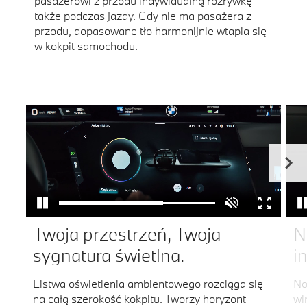
pasażerowi z przodu indywidualną rozrywkę
także podczas jazdy. Gdy nie ma pasażera z
przodu, dopasowane tło harmonijnie wtapia się
w kokpit samochodu.
Twoja przestrzeń, Twoja
N
sygnatura świetlna.
i
Listwa oświetlenia ambientowego rozciąga się
No
na całą szerokość kokpitu. Tworzy horyzont
wi