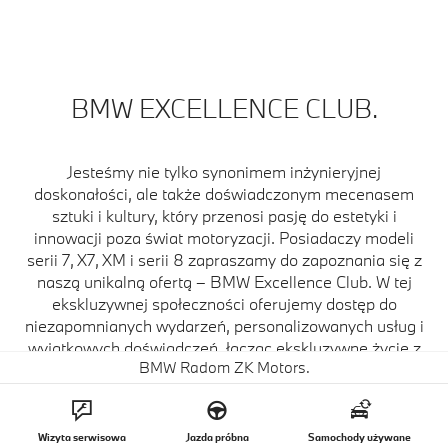
BMW EXCELLENCE CLUB.
Jesteśmy nie tylko synonimem inżynieryjnej
doskonałości, ale także doświadczonym mecenasem
sztuki i kultury, który przenosi pasję do estetyki i
innowacji poza świat motoryzacji. Posiadaczy modeli
serii 7, X7, XM i serii 8 zapraszamy do zapoznania się z
naszą unikalną ofertą – BMW Excellence Club. W tej
ekskluzywnej społeczności oferujemy dostęp do
niezapomnianych wydarzeń, personalizowanych usług i
wyjątkowych doświadczeń, łącząc ekskluzywne życie z
BMW Radom ZK Motors.
artystyczną inspiracją i wyrafinowaniem. Członkostwo w
BMW Excellence Club to przepustka do świata pełnego
prestiżu, gdzie kultura, sztuka i motoryzacja spotykają
się, tworząc niezapomniane wrażenia i podkreślając
Wizyta serwisowa
Jazda próbna
Samochody używane