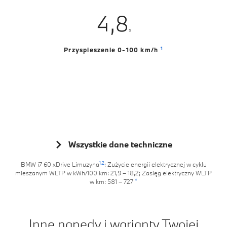
3
7
4
5
7
7
4
,
8
5
6
8
8
s
5
9
6
7
9
9
1
Przyspieszenie 0-100 km/h
6
7
8
7
8
9
8
9
9
Wszystkie dane techniczne
1,
2
BMW i7 60 xDrive Limuzyna
: Zużycie energii elektrycznej w cyklu
mieszanym WLTP w kWh/100 km: 21,9 – 18,2; Zasięg elektryczny WLTP
*
w km: 581 – 727
Inne napędy i warianty Twojej