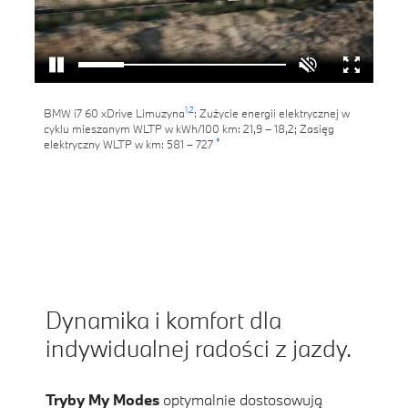
1,
2
BMW i7 60 xDrive Limuzyna
: Zużycie energii elektrycznej w
cyklu mieszanym WLTP w kWh/100 km: 21,9 – 18,2; Zasięg
*
elektryczny WLTP w km: 581 – 727
Dynamika i komfort dla
indywidualnej radości z jazdy.
Tryby My Modes
optymalnie dostosowują