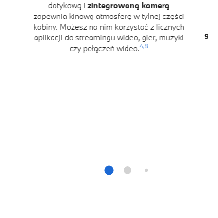
dotykową i
zintegrowaną kamerą
zapewnia kinową atmosferę w tylnej części
K
kabiny. Możesz na nim korzystać z licznych
głę
aplikacji do streamingu wideo, gier, muzyki
D
4,
8
czy połączeń wideo.
im
k