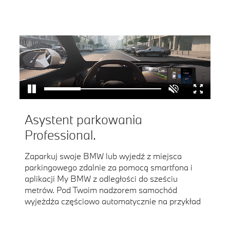
Asystent parkowania
Professional.
Zaparkuj swoje BMW lub wyjedź z miejsca
parkingowego zdalnie za pomocą smartfona i
aplikacji My BMW z odległości do sześciu
metrów. Pod Twoim nadzorem samochód
wyjeżdża częściowo automatycznie na przykład
z ciasnych miejsc parkingowych, ułatwiając Ci
4
7
9
wsiadanie.
,
,