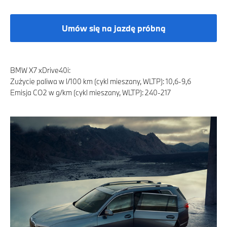
Umów się na jazdę próbną
BMW X7 xDrive40i:
Zużycie paliwa w l/100 km (cykl mieszany, WLTP): 10,6-9,6
Emisja CO2 w g/km (cykl mieszany, WLTP): 240-217