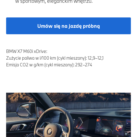
w sportowym, eleganckim wnętrzu.
Umów się na jazdę próbną
BMW X7 M60i xDrive:
Zużycie paliwa w l/100 km (cykl mieszany): 12,9–12,1
Emisja CO2 w g/km (cykl mieszany): 292–274