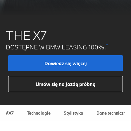
THE X7
*
DOSTĘPNE W BMW LEASING 100%.
Dowiedz się więcej
Umów się na jazdę próbną
BMW X7
Technologie
Stylistyka
Dane techniczne