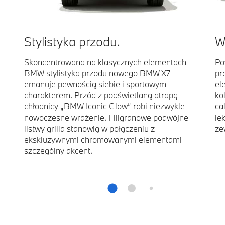
Stylistyka przodu.
W
Skoncentrowana na klasycznych elementach
Po
BMW stylistyka przodu nowego BMW X7
pr
emanuje pewnością siebie i sportowym
el
charakterem. Przód z podświetlaną atrapą
ko
chłodnicy „BMW Iconic Glow” robi niezwykle
ca
nowoczesne wrażenie. Filigranowe podwójne
le
listwy grilla stanowią w połączeniu z
ze
ekskluzywnymi chromowanymi elementami
szczególny akcent.