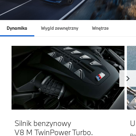
Dynamika
Wygld zewnętrzny
Wnętrze
Silnik benzynowy
U
V8 M TwinPower Turbo.
Pn