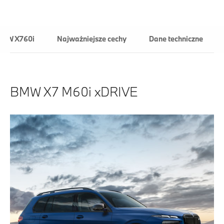
BMW X760i
Najważniejsze cechy
Dane techniczne
BMW X7 M60i xDRIVE